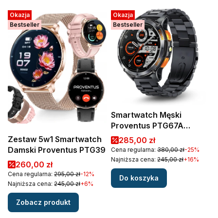
Okazja
Okazja
Bestseller
Bestseller
Smartwatch Męski
Proventus PTG67A
Premium — GPS,
Zestaw 5w1 Smartwatch
Cena promocyjna
285,00 zł
AMOLED, Rozmowy
Damski Proventus PTG39
Cena regularna:
380,00 zł
-25%
Bluetooth, Wodoodporny
Najniższa cena:
245,00 zł
+16%
Cena promocyjna
260,00 zł
Cena regularna:
295,00 zł
-12%
Do koszyka
Najniższa cena:
245,00 zł
+6%
Zobacz produkt