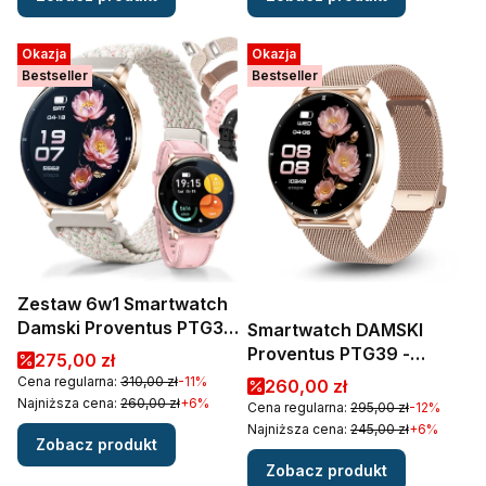
Okazja
Okazja
Bestseller
Bestseller
Zestaw 6w1 Smartwatch
Damski Proventus PTG39
Smartwatch DAMSKI
Premium
Proventus PTG39 -
Cena promocyjna
275,00 zł
WODOODPORNY
Cena regularna:
310,00 zł
-11%
Cena promocyjna
260,00 zł
CIŚNIENIE PULS
Najniższa cena:
260,00 zł
+6%
Cena regularna:
295,00 zł
-12%
ROZMOWY MENU PL
Najniższa cena:
245,00 zł
+6%
Zobacz produkt
AMOLED
Zobacz produkt