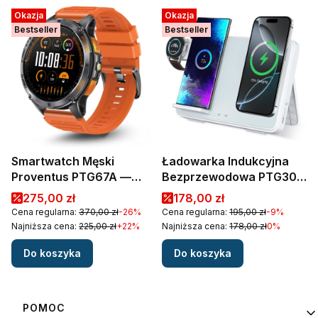
Okazja
Okazja
Bestseller
Bestseller
Smartwatch Męski
Ładowarka Indukcyjna
Proventus PTG67A —
Bezprzewodowa PTG30B
GPS, AMOLED, Rozmowy
Składana do Apple Stacja
Cena promocyjna
Cena promocyjna
275,00 zł
178,00 zł
Bluetooth, Wodoodporny
Indukcyjna Qi2 15W
Cena regularna:
370,00 zł
-26%
Cena regularna:
195,00 zł
-9%
Stojak
Najniższa cena:
225,00 zł
+22%
Najniższa cena:
178,00 zł
0%
Do koszyka
Do koszyka
Linki w stopce
POMOC