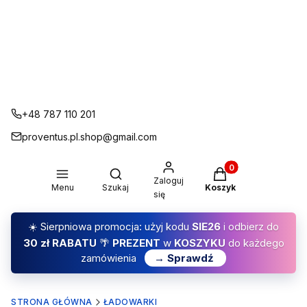
+48 787 110 201
proventus.pl.shop@gmail.com
Produkty w koszyku
Otwórz wyszukiwarkę
Zaloguj
Menu
Szukaj
Koszyk
się
☀️ Sierpniowa promocja: użyj kodu
SIE26
i odbierz do
30 zł RABATU
🌴
PREZENT
w
KOSZYKU
do każdego
zamówienia
→ Sprawdź
STRONA GŁÓWNA
ŁADOWARKI