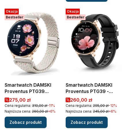
Okazja
Okazja
Bestseller
Bestseller
Smartwatch DAMSKI
Smartwatch DAMSKI
Proventus PTG39
Proventus PTG39 -
Premium - ROZMOWY
ROZMOWY
Cena promocyjna
Cena promocyjna
275,00 zł
260,00 zł
WODOODPORNY
WODOODPORNY
Cena regularna:
310,00 zł
-11%
Cena regularna:
295,00 zł
-12%
AMOLED CIŚNIENIE PULS
CIŚNIENIE PULS MENU PL
Najniższa cena:
260,00 zł
+6%
Najniższa cena:
245,00 zł
+6%
MENU PL
AMOLED
Zobacz produkt
Zobacz produkt