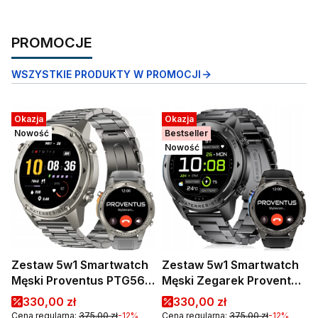
PROMOCJE
WSZYSTKIE PRODUKTY W PROMOCJI
Okazja
Okazja
Nowość
Bestseller
Nowość
Zestaw 5w1 Smartwatch
Zestaw 5w1 Smartwatch
Męski Proventus PTG56
Męski Zegarek Proventus
srebny— GPS,
PTG56 czarny — GPS,
Cena promocyjna
Cena promocyjna
330,00 zł
330,00 zł
WODOODPORNY 5ATM,
WODOODPORNY 5ATM,
Cena regularna:
375,00 zł
-12%
Cena regularna:
375,00 zł
-12%