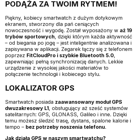
PODĄŻA ZA TWOIM RYTMEM!
Piękny, kobiecy smartwatch z dużym dotykowym
ekranem, stworzony dla pań ceniących
nowoczesność i wygodę. Został wyposażony w
aż 19
trybów sportowych
, dzięki którym każda aktywność
– od biegania po jogę – jest inteligentnie analizowana i
zapisywana w aplikacji. Zegarek łączy się z telefonem
poprzez
FitCloudPro i szybkie Bluetooth 5.0
,
zapewniając pełną synchronizację danych. Lekkie
urządzenie z wysokiej jakości materiałów to
połączenie technologii i kobiecego stylu.
LOKALIZATOR GPS
Smartwatch posiada
zaawansowany moduł GPS
dwuzakresowy L1
, obsługujący aż sześć systemów
satelitarnych: GPS, GLONASS, Galileo i inne. Dzięki
temu możesz śledzić trasę, dystans, spalone kalorie i
tempo –
bez potrzeby noszenia telefonu
.
Jak działa GPS w naszym smartwatchu?