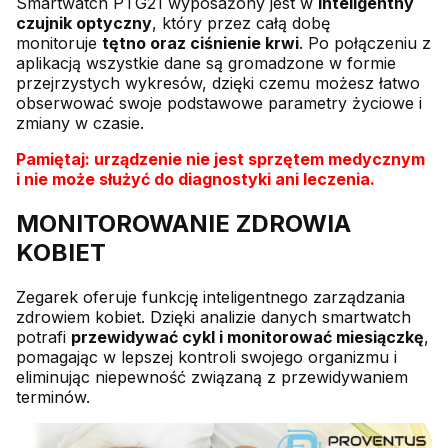
Smartwatch PTG21 wyposażony jest w
inteligentny
czujnik optyczny
, który przez całą dobę
monitoruje
tętno oraz ciśnienie krwi
. Po połączeniu z
aplikacją wszystkie dane są gromadzone w formie
przejrzystych wykresów, dzięki czemu możesz łatwo
obserwować swoje podstawowe parametry życiowe i
zmiany w czasie.
Pamiętaj: urządzenie nie jest sprzętem medycznym
i nie może służyć do diagnostyki ani leczenia.
MONITOROWANIE ZDROWIA
KOBIET
Zegarek oferuje funkcję inteligentnego zarządzania
zdrowiem kobiet. Dzięki analizie danych smartwatch
potrafi
przewidywać cykl i monitorować miesiączkę
,
pomagając w lepszej kontroli swojego organizmu i
eliminując niepewność związaną z przewidywaniem
terminów.