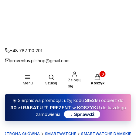
+48 787 110 201
proventus.pl.shop@gmail.com
Produkty w koszyku
Otwórz wyszukiwarkę
Zaloguj
Menu
Szukaj
Koszyk
się
☀️ Sierpniowa promocja: użyj kodu
SIE26
i odbierz do
30 zł RABATU
🌴
PREZENT
w
KOSZYKU
do każdego
zamówienia
→ Sprawdź
STRONA GŁÓWNA
SMARTWATCHE
SMARTWATCHE DAMSKIE