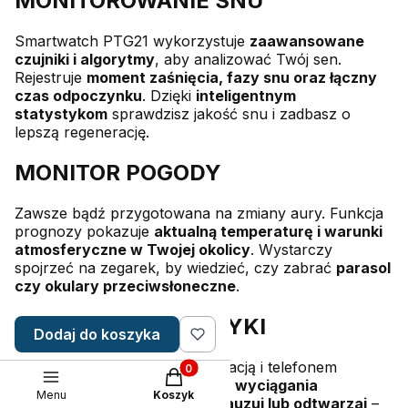
MONITOROWANIE SNU
Smartwatch PTG21 wykorzystuje
zaawansowane
czujniki i algorytmy
, aby analizować Twój sen.
Rejestruje
moment zaśnięcia, fazy snu oraz łączny
czas odpoczynku
. Dzięki
inteligentnym
statystykom
sprawdzisz jakość snu i zadbasz o
lepszą regenerację.
MONITOR POGODY
Zawsze bądź przygotowana na zmiany aury. Funkcja
prognozy pokazuje
aktualną temperaturę i warunki
atmosferyczne w Twojej okolicy
. Wystarczy
spojrzeć na zegarek, by wiedzieć, czy zabrać
parasol
czy okulary przeciwsłoneczne
.
ODTWARZACZ MUZYKI
Dodaj do koszyka
Po sparowaniu zegarka z aplikacją i telefonem
Produkty w koszyku: 0. Zobacz szc
możesz
sterować muzyką bez wyciągania
Menu
Koszyk
smartfona
. Zmieniaj utwory,
pauzuj lub odtwarzaj
–