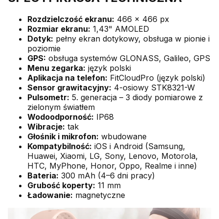
Rozdzielczość ekranu:
466 × 466 px
Rozmiar ekranu:
1,43" AMOLED
Dotyk:
pełny ekran dotykowy, obsługa w pionie i
poziomie
GPS:
obsługa systemów GLONASS, Galileo, GPS
Menu zegarka:
język polski
Aplikacja na telefon:
FitCloudPro (język polski)
Sensor grawitacyjny:
4-osiowy STK8321-W
Pulsometr:
5. generacja – 3 diody pomiarowe z
zielonym światłem
Wodoodporność:
IP68
Wibracje:
tak
Głośnik i mikrofon:
wbudowane
Kompatybilność:
iOS i Android (Samsung,
Huawei, Xiaomi, LG, Sony, Lenovo, Motorola,
HTC, MyPhone, Honor, Oppo, Realme i inne)
Bateria:
300 mAh (4–6 dni pracy)
Grubość koperty:
11 mm
Ładowanie:
magnetyczne