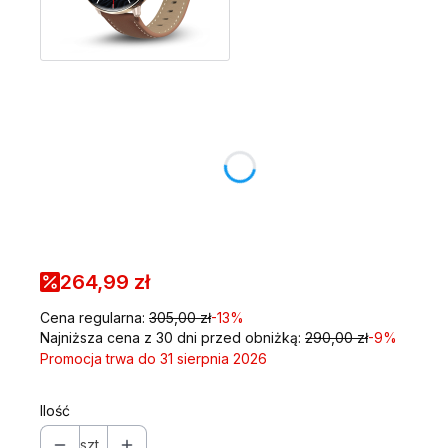
Wybierz wariant produktu:
Poszczególne warianty mogą różnić się ceną
Dodać zasilacz sieciowy 5V/1A USB do ładowania
smartwatcha?
Opcjonalne
Wybierz
264,99 zł
Cena regularna:
305,00 zł
-13%
Najniższa cena z 30 dni przed obniżką:
290,00 zł
-9%
Promocja trwa do 31 sierpnia 2026
Ilość
szt.