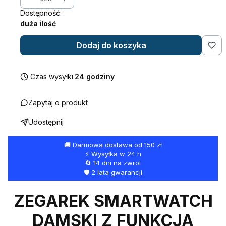
Dostępność:
duża ilość
Dodaj do koszyka
Czas wysyłki:
24 godziny
Zapytaj o produkt
Udostępnij
🚚 Darmowa dostawa od 150 zł
⚡ Wysyłka w 24 h
🔄 14 dni na zwrot
🛡️ 2 lata gwarancji
ZEGAREK SMARTWATCH
DAMSKI Z FUNKCJA