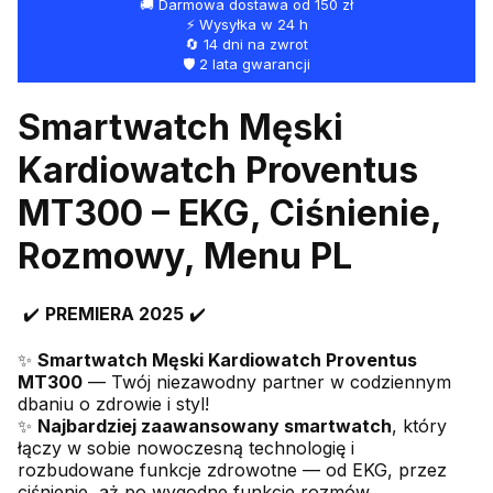
🚚 Darmowa dostawa od 150 zł
⚡ Wysyłka w 24 h
🔄 14 dni na zwrot
🛡️ 2 lata gwarancji
Smartwatch Męski
Kardiowatch Proventus
MT300 – EKG, Ciśnienie,
Rozmowy, Menu PL
✔️
PREMIERA 2025
✔️
✨
Smartwatch Męski Kardiowatch Proventus
MT300
— Twój niezawodny partner w codziennym
dbaniu o zdrowie i styl!
✨
Najbardziej zaawansowany smartwatch
, który
łączy w sobie nowoczesną technologię i
rozbudowane funkcje zdrowotne — od EKG, przez
ciśnienie, aż po wygodne funkcje rozmów.