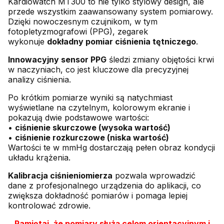
Kardiowatch MT300 to nie tylko stylowy design, ale
przede wszystkim zaawansowany system pomiarowy.
Dzięki nowoczesnym czujnikom, w tym
fotopletyzmografowi (PPG), zegarek
wykonuje
dokładny pomiar ciśnienia tętniczego
.
Innowacyjny sensor PPG
śledzi zmiany objętości krwi
w naczyniach, co jest kluczowe dla precyzyjnej
analizy ciśnienia.
Po krótkim pomiarze wyniki są natychmiast
wyświetlane na czytelnym, kolorowym ekranie i
pokazują dwie podstawowe wartości:
•
ciśnienie skurczowe (wysoka wartość)
•
ciśnienie rozkurczowe (niska wartość)
Wartości te w mmHg dostarczają pełen obraz kondycji
układu krążenia.
Kalibracja ciśnieniomierza
pozwala wprowadzić
dane z profesjonalnego urządzenia do aplikacji, co
zwiększa dokładność pomiarów i pomaga lepiej
kontrolować zdrowie.
Pamiętaj, że pomiary służą celom orientacyjnym i