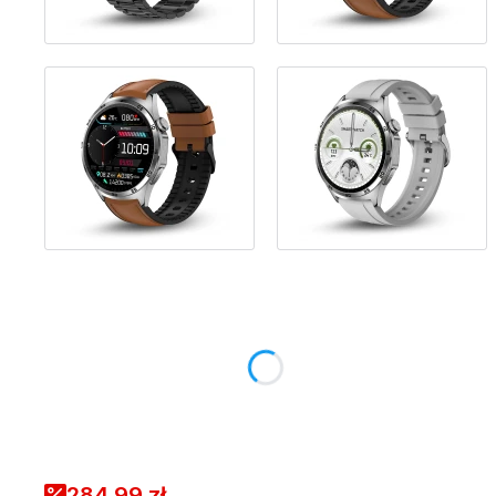
Wybierz wariant produktu:
Poszczególne warianty mogą różnić się ceną
Dodać zasilacz sieciowy 5V/1A USB do ładowania
smartwatcha?
Opcjonalne
Wybierz
284,99 zł