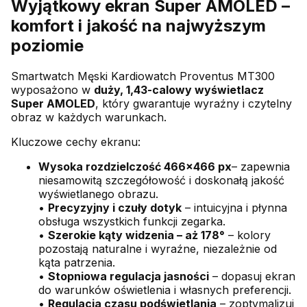
Wyjątkowy ekran Super AMOLED –
komfort i jakość na najwyższym
poziomie
Smartwatch Męski Kardiowatch Proventus MT300
wyposażono w
duży, 1,43-calowy wyświetlacz
Super AMOLED
, który gwarantuje wyraźny i czytelny
obraz w każdych warunkach.
Kluczowe cechy ekranu:
Wysoka rozdzielczość 466x466 px
– zapewnia
niesamowitą szczegółowość i doskonałą jakość
wyświetlanego obrazu.
•
Precyzyjny i czuły dotyk
– intuicyjna i płynna
obsługa wszystkich funkcji zegarka.
•
Szerokie kąty widzenia – aż 178°
– kolory
pozostają naturalne i wyraźne, niezależnie od
kąta patrzenia.
•
Stopniowa regulacja jasności
– dopasuj ekran
do warunków oświetlenia i własnych preferencji.
•
Regulacja czasu podświetlania
– zoptymalizuj