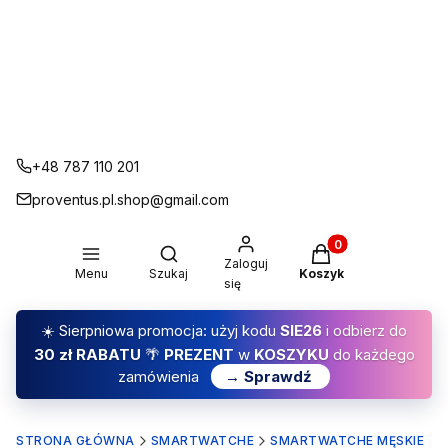
+48 787 110 201
proventus.pl.shop@gmail.com
Produkty w koszyku
Otwórz wyszukiwarkę
Zaloguj
Menu
Szukaj
Koszyk
się
☀️ Sierpniowa promocja: użyj kodu
SIE26
i odbierz do
30 zł RABATU
🌴
PREZENT
w
KOSZYKU
do każdego
zamówienia
→ Sprawdź
STRONA GŁÓWNA
SMARTWATCHE
SMARTWATCHE MĘSKIE